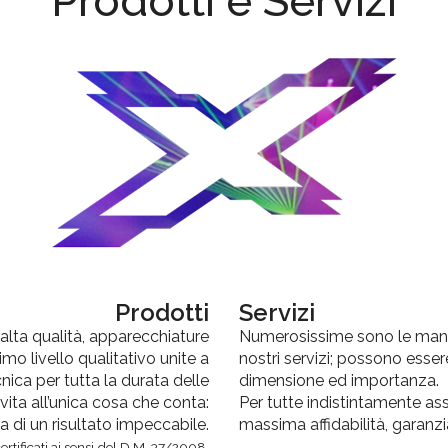
Prodotti e Servizi
Prodotti
Servizi
i alta qualità, apparecchiature
Numerosissime sono le manifes
o livello qualitativo unite a
nostri servizi; possono esse
cnica per tutta la durata delle
dimensione ed importanza.
ita all’unica cosa che conta:
Per tutte indistintamente ass
a di un risultato impeccabile.
massima affidabilità, garanz
tificati ai sensi del D.M. 37/2008.