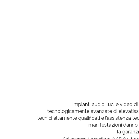
Impianti audio, luci e video d
tecnologicamente avanzate di elevatissim
tecnici altamente qualificati e l’assistenza te
manifestazioni danno v
la garanzi
Collegamenti in conformità CEI 64-8 e cer