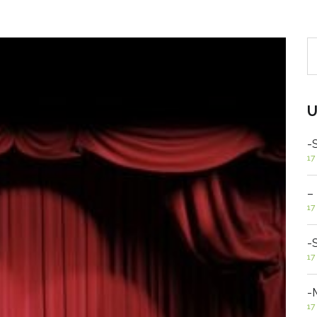
U
-
17
–
17
-
17
-
17